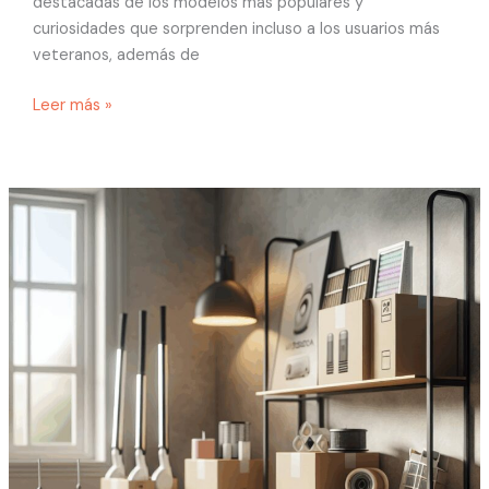
destacadas de los modelos más populares y
curiosidades que sorprenden incluso a los usuarios más
veteranos, además de
Leer más »
Robots
aspiradores
que
marcan
la
diferencia:
características,
curiosidades
y
dónde
conseguir
los