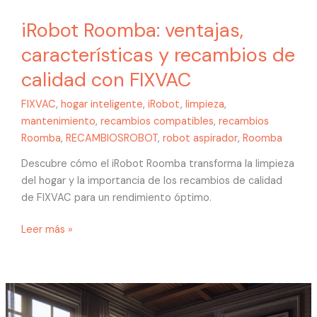
iRobot Roomba: ventajas,
características y recambios de
calidad con FIXVAC
FIXVAC
,
hogar inteligente
,
iRobot
,
limpieza
,
mantenimiento
,
recambios compatibles
,
recambios
Roomba
,
RECAMBIOSROBOT
,
robot aspirador
,
Roomba
Descubre cómo el iRobot Roomba transforma la limpieza
del hogar y la importancia de los recambios de calidad
de FIXVAC para un rendimiento óptimo.
Leer más »
iRobot
Roomba: