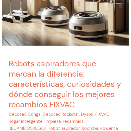
mejores
recambios
FIXVAC
Robots aspiradores que
marcan la diferencia:
características, curiosidades y
dónde conseguir los mejores
recambios FIXVAC
Cecotec Conga
,
Cecotec Rockstar
,
Dyson
,
FIXVAC
,
hogar inteligente
,
limpieza
,
recambios
,
RECAMBIOSROBOT
,
robot aspirador
,
Roomba
,
Rowenta
,