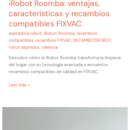
iRobot Roomba: ventajas,
características y recambios
compatibles FIXVAC
aspiradora robot
,
iRobot Roomba
,
recambios
compatibles
,
recambios FIXVAC
,
RECAMBIOSROBOT
,
robot aspirador
,
Valencia
Descubre cómo el iRobot Roomba transforma la limpieza
del hogar con su tecnología avanzada y encuentra
recambios compatibles de calidad en FIXVAC.
Leer más »
Robots
aspiradores
Dyson: