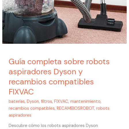
y
recambios
compatibles
FIXVAC
Guía completa sobre robots
aspiradores Dyson y
recambios compatibles
FIXVAC
baterías
,
Dyson
,
filtros
,
FIXVAC
,
mantenimiento
,
recambios compatibles
,
RECAMBIOSROBOT
,
robots
aspiradores
Descubre cómo los robots aspiradores Dyson