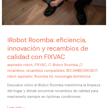
con
FIXVAC
iRobot Roomba: eficiencia,
innovación y recambios de
calidad con FIXVAC
aspirador robot
,
FIXVAC
,
i7
,
iRobot Roomba
,
j7
,
recambios
,
recambios compatibles
,
RECAMBIOSROBOT
,
robot aspirador
,
Roomba s9
,
tecnología doméstica
Descubre cómo el iRobot Roomba transforma la limpieza
del hogar y dónde encontrar recambios de calidad para
mantenerlo siempre en óptimas condiciones.
Leer más »