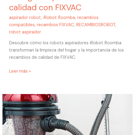
calidad con FIXVAC
aspirador robot
,
iRobot Roomba
,
recambios
compatibles
,
recambios FIXVAC
,
RECAMBIOSROBOT
,
robot aspirador
Descubre cómo los robots aspiradores iRobot Roomba
transforman la limpieza del hogar y la importancia de los
recambios de calidad de FIXVAC.
Leer más »
Guía
completa
sobre
robots
aspiradores
Dyson