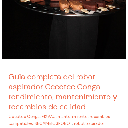
Guía completa del robot
aspirador Cecotec Conga:
rendimiento, mantenimiento y
recambios de calidad
Cecotec Conga
,
FIXVAC
,
mantenimiento
,
recambios
compatibles
,
RECAMBIOSROBOT
,
robot aspirador