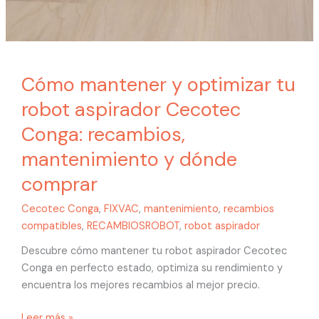
y
dónde
comprar
Cómo mantener y optimizar tu
robot aspirador Cecotec
Conga: recambios,
mantenimiento y dónde
comprar
Cecotec Conga
,
FIXVAC
,
mantenimiento
,
recambios
compatibles
,
RECAMBIOSROBOT
,
robot aspirador
Descubre cómo mantener tu robot aspirador Cecotec
Conga en perfecto estado, optimiza su rendimiento y
encuentra los mejores recambios al mejor precio.
Leer más »