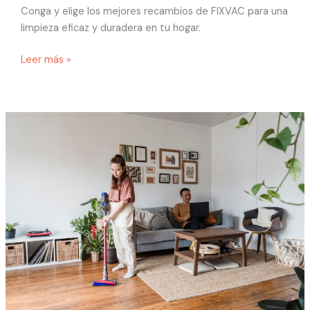
Conga y elige los mejores recambios de FIXVAC para una
limpieza eficaz y duradera en tu hogar.
Leer más »
Guía
completa
sobre
robots
aspiradores
Dyson
y
recambios
compatibles
FIXVAC