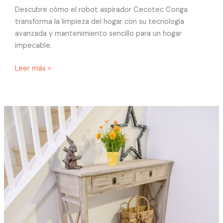
Descubre cómo el robot aspirador Cecotec Conga
transforma la limpieza del hogar con su tecnología
avanzada y mantenimiento sencillo para un hogar
impecable.
Leer más »
iRobot
Roomba:
limpieza
inteligente
y
recambios
de
calidad
con
FIXVAC