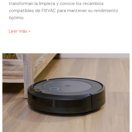
transforman la limpieza y conoce los recambios
compatibles de FIXVAC para mantener su rendimiento
óptimo.
Leer más »
Cómo
mantener
y
optimizar
tu
robot
aspirador
Cecotec
Conga:
recambios,
mantenimiento