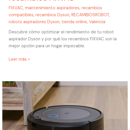
FIXVAC
,
mantenimiento aspiradores
,
recambios
compatibles
,
recambios Dyson
,
RECAMBIOSROBOT
,
robots aspiradores Dyson
,
tienda online
,
Valencia
Descubre cómo optimizar el rendimiento de tu robot
aspirador Dyson y por qué los recambios FIXVAC son la
mejor opción para un hogar impecable.
Leer más »
Guía
práctica
sobre
el
robot
aspirador
Cecotec