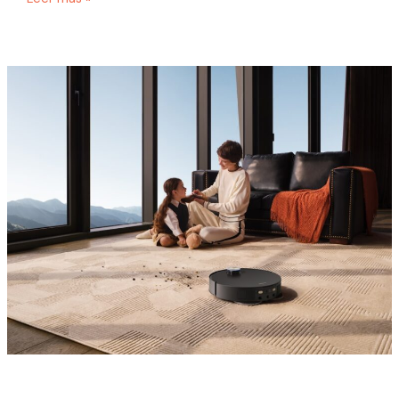
iRobot
Roomba:
ventajas,
características
y
recambios
compatibles
FIXVAC