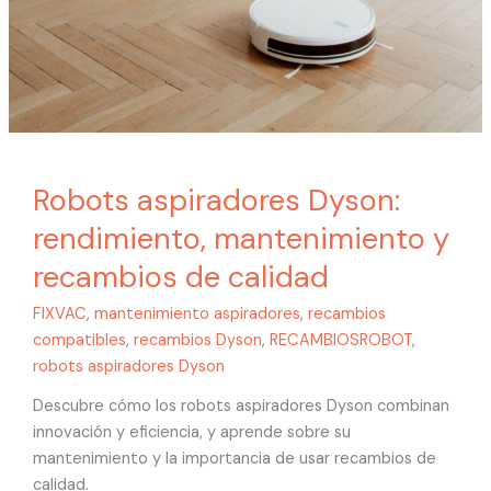
Robots aspiradores Dyson:
rendimiento, mantenimiento y
recambios de calidad
FIXVAC
,
mantenimiento aspiradores
,
recambios
compatibles
,
recambios Dyson
,
RECAMBIOSROBOT
,
robots aspiradores Dyson
Descubre cómo los robots aspiradores Dyson combinan
innovación y eficiencia, y aprende sobre su
mantenimiento y la importancia de usar recambios de
calidad.