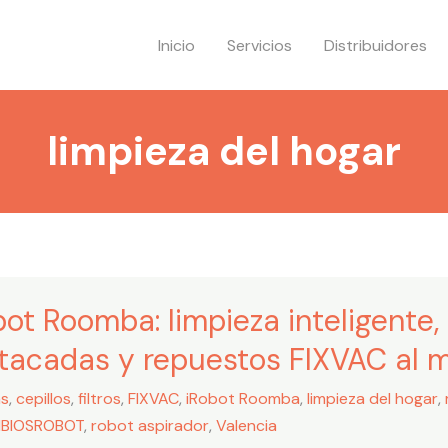
Inicio
Servicios
Distribuidores
limpieza del hogar
bot Roomba: limpieza inteligente,
a:
a
tacadas y repuestos FIXVAC al m
ente,
rísticas
as
,
cepillos
,
filtros
,
FIXVAC
,
iRobot Roomba
,
limpieza del hogar
,
adas
BIOSROBOT
,
robot aspirador
,
Valencia