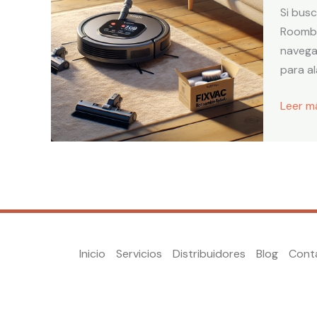
y
Si busc
repues
Roomba
FIXVAC
navega
al
para al
mejor
precio
Leer m
Inicio
Servicios
Distribuidores
Blog
Cont