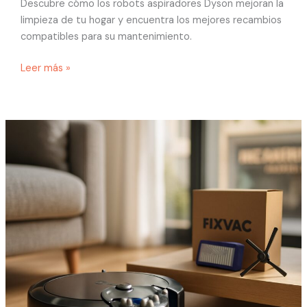
Descubre cómo los robots aspiradores Dyson mejoran la
limpieza de tu hogar y encuentra los mejores recambios
compatibles para su mantenimiento.
Leer más »
Cómo
cuidar
y
optimizar
tu
robot
aspirador
Dyson
con
recambios
de