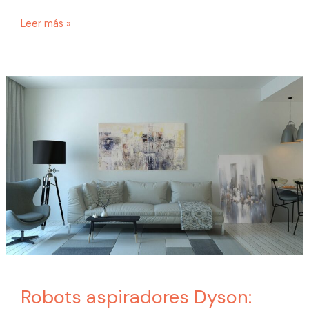
Leer más »
Robots
aspiradores
Dyson:
rendimiento,
mantenimiento
y
recambios
de
calidad
con
FIXVAC
Robots aspiradores Dyson: