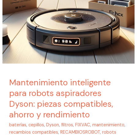
y
rendimiento
Mantenimiento inteligente
para robots aspiradores
Dyson: piezas compatibles,
ahorro y rendimiento
baterías
,
cepillos
,
Dyson
,
filtros
,
FIXVAC
,
mantenimiento
,
recambios compatibles
,
RECAMBIOSROBOT
,
robots