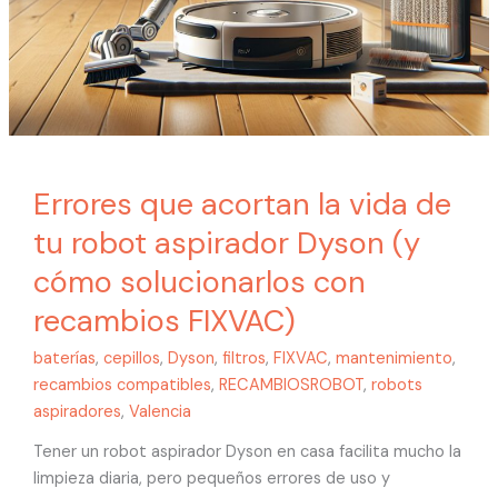
con
recambios
FIXVAC)
Errores que acortan la vida de
tu robot aspirador Dyson (y
cómo solucionarlos con
recambios FIXVAC)
baterías
,
cepillos
,
Dyson
,
filtros
,
FIXVAC
,
mantenimiento
,
recambios compatibles
,
RECAMBIOSROBOT
,
robots
aspiradores
,
Valencia
Tener un robot aspirador Dyson en casa facilita mucho la
limpieza diaria, pero pequeños errores de uso y