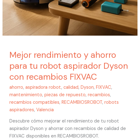
Mejor rendimiento y ahorro
para tu robot aspirador Dyson
con recambios FIXVAC
ahorro
,
aspiradora robot
,
calidad
,
Dyson
,
FIXVAC
,
mantenimiento
,
piezas de repuesto
,
recambios
,
recambios compatibles
,
RECAMBIOSROBOT
,
robots
aspiradores
,
Valencia
Descubre cómo mejorar el rendimiento de tu robot
aspirador Dyson y ahorrar con recambios de calidad de
FIXVAC disponibles en RECAMBIOSROBOT.