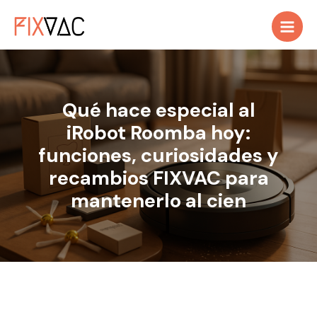
Ir
al
contenido
Qué hace especial al
iRobot Roomba hoy:
funciones, curiosidades y
recambios FIXVAC para
mantenerlo al cien