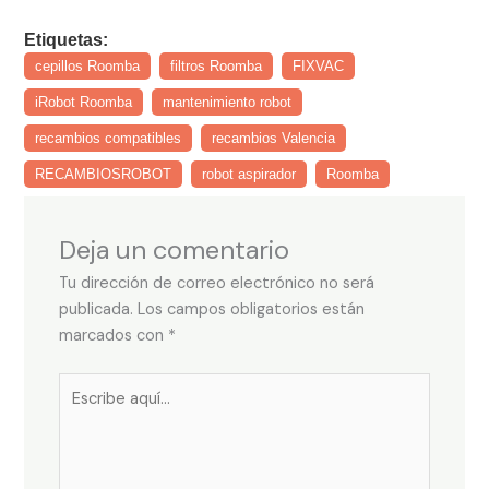
Etiquetas:
cepillos Roomba
filtros Roomba
FIXVAC
iRobot Roomba
mantenimiento robot
recambios compatibles
recambios Valencia
RECAMBIOSROBOT
robot aspirador
Roomba
Deja un comentario
Tu dirección de correo electrónico no será
publicada.
Los campos obligatorios están
marcados con
*
Escribe
aquí...