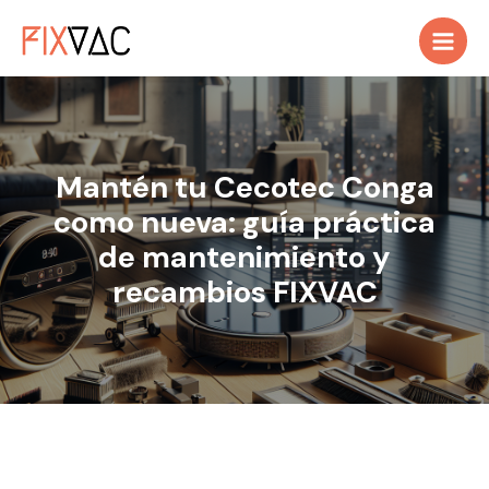
Ir
al
contenido
Mantén tu Cecotec Conga
como nueva: guía práctica
de mantenimiento y
recambios FIXVAC