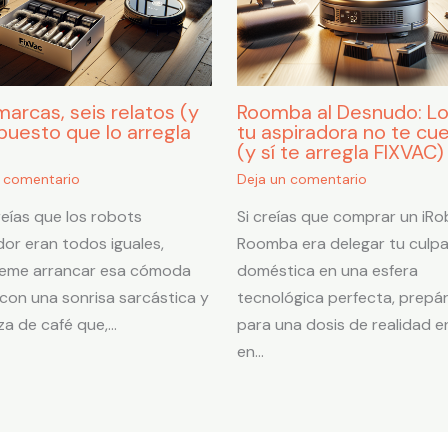
marcas, seis relatos (y
Roomba al Desnudo: L
puesto que lo arregla
tu aspiradora no te cu
)
(y sí te arregla FIXVAC)
n comentario
Deja un comentario
creías que los robots
Si creías que comprar un iRo
dor eran todos iguales,
Roomba era delegar tu culp
teme arrancar esa cómoda
doméstica en una esfera
n con una sonrisa sarcástica y
tecnológica perfecta, prepá
za de café que,…
para una dosis de realidad e
en…