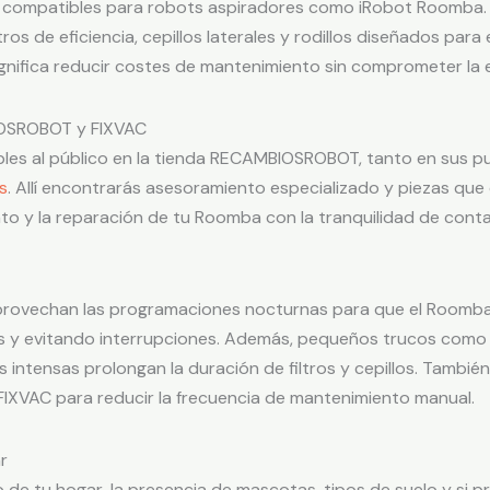
os compatibles para robots aspiradores como iRobot Roomba
ltros de eficiencia, cepillos laterales y rodillos diseñados pa
ignifica reducir costes de mantenimiento sin comprometer la e
IOSROBOT y FIXVAC
les al público en la tienda RECAMBIOSROBOT, tanto en sus pu
s
. Allí encontrarás asesoramiento especializado y piezas que
iento y la reparación de tu Roomba con la tranquilidad de con
provechan las programaciones nocturnas para que el Roomba
y evitando interrupciones. Además, pequeños trucos como el
as intensas prolongan la duración de filtros y cepillos. Tambié
IXVAC para reducir la frecuencia de mantenimiento manual.
r
o de tu hogar, la presencia de mascotas, tipos de suelo y si