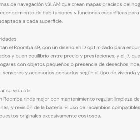
stemas de navegación vSLAM que crean mapas precisos del ho
econocimiento de habitaciones y funciones específicas para 
adaptada a cada superficie.
ridades
án el Roomba s9, con un diseño en D optimizado para esquin
dos y buen equilibrio entre precio y prestaciones; y el j7, 
 hogares con objetos pequeños o presencia de desechos inde
 sensores y accesorios pensados según el tipo de vivienda y
r su vida útil
 Roomba rinde mejor con mantenimiento regular: limpieza de c
ones, y revisión de la batería. El uso de recambios compatible
repuestos originales excesivamente costosos.