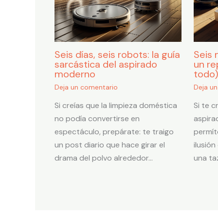
Seis días, seis robots: la guía
Seis 
sarcástica del aspirado
un re
moderno
todo
Deja un comentario
Deja u
Si creías que la limpieza doméstica
Si te 
no podía convertirse en
aspira
espectáculo, prepárate: te traigo
permí
un post diario que hace girar el
ilusió
drama del polvo alrededor…
una ta