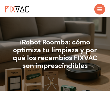
Ir
al
contenido
iRobot Roomba: cómo
optimiza tu limpieza y por
qué los recambios FIXVAC
son imprescindibles