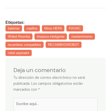
Etiquetas:
baterías
cepillos
filtros HEPA
FIXVAC
iRobot Roomba
limpieza inteligente
mantenimiento
recambios compatibles
RECAMBIOSROBOT
robot aspirador
Deja un comentario
Tu dirección de correo electrónico no será
publicada.
Los campos obligatorios están
marcados con
*
Escribe
aquí...