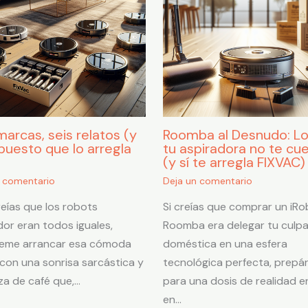
marcas, seis relatos (y
Roomba al Desnudo: L
puesto que lo arregla
tu aspiradora no te cu
)
(y sí te arregla FIXVAC)
n comentario
Deja un comentario
creías que los robots
Si creías que comprar un iRo
dor eran todos iguales,
Roomba era delegar tu culp
teme arrancar esa cómoda
doméstica en una esfera
n con una sonrisa sarcástica y
tecnológica perfecta, prepá
za de café que,…
para una dosis de realidad e
en…