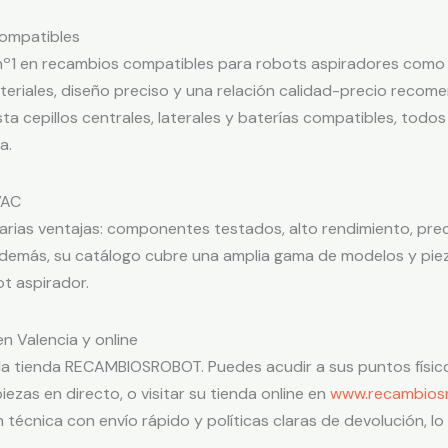
compatibles
nº1 en recambios compatibles para robots aspiradores como
teriales, diseño preciso y una relación calidad-precio recom
ta cepillos centrales, laterales y baterías compatibles, todo
a.
VAC
ias ventajas: componentes testados, alto rendimiento, preci
Además, su catálogo cubre una amplia gama de modelos y pieza
t aspirador.
Valencia y online
 la tienda RECAMBIOSROBOT. Puedes acudir a sus puntos físico
ezas en directo, o visitar su tienda online en
www.recambios
nica con envío rápido y políticas claras de devolución, lo 