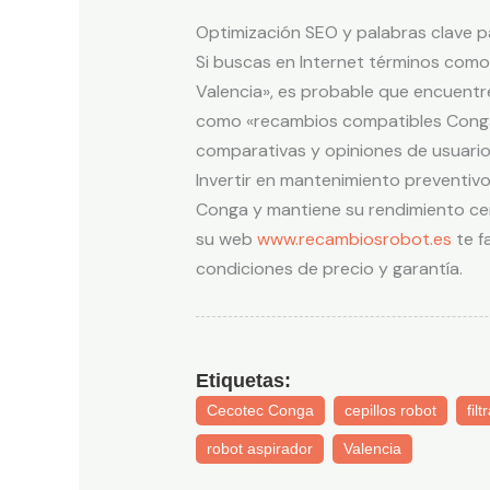
Optimización SEO y palabras clave p
Si buscas en Internet términos com
Valencia», es probable que encuentr
como «recambios compatibles Conga 
comparativas y opiniones de usuarios
Invertir en mantenimiento preventiv
Conga y mantiene su rendimiento cerc
su web
www.recambiosrobot.es
te f
condiciones de precio y garantía.
Etiquetas:
Cecotec Conga
cepillos robot
fil
robot aspirador
Valencia