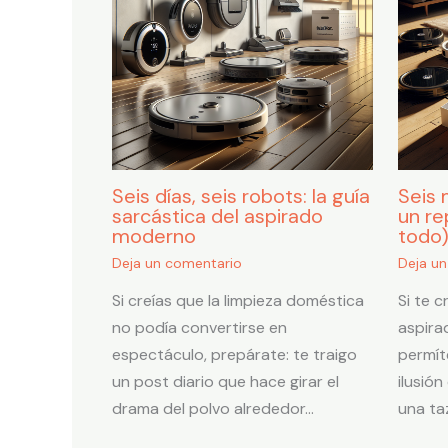
Seis días, seis robots: la guía
Seis 
sarcástica del aspirado
un re
moderno
todo
Deja un comentario
Deja u
Si creías que la limpieza doméstica
Si te 
no podía convertirse en
aspira
espectáculo, prepárate: te traigo
permí
un post diario que hace girar el
ilusió
drama del polvo alrededor…
una ta