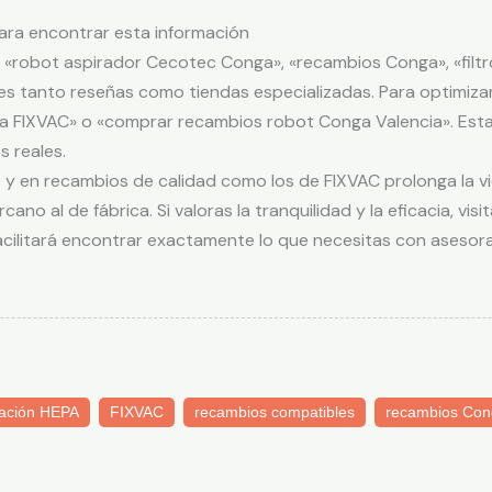
ara encontrar esta información
o «robot aspirador Cecotec Conga», «recambios Conga», «fi
es tanto reseñas como tiendas especializadas. Para optimizar
FIXVAC» o «comprar recambios robot Conga Valencia». Estas 
 reales.
o y en recambios de calidad como los de FIXVAC prolonga la 
ano al de fábrica. Si valoras la tranquilidad y la eficacia, v
acilitará encontrar exactamente lo que necesitas con asesor
tración HEPA
FIXVAC
recambios compatibles
recambios Con