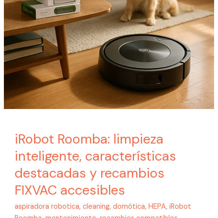
accesibles
iRobot Roomba: limpieza
inteligente, características
destacadas y recambios
FIXVAC accesibles
aspiradora robotica
,
cleaning
,
domótica
,
HEPA
,
iRobot