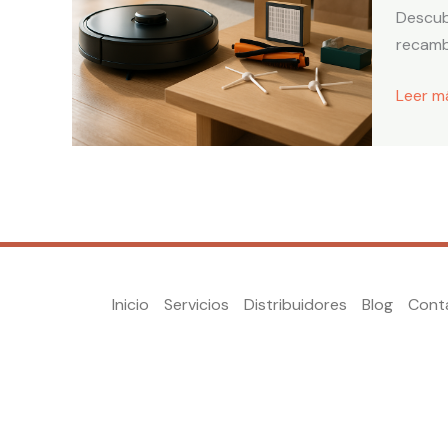
rendim
Descub
manten
recamb
y
recamb
Leer m
FIXVAC
Inicio
Servicios
Distribuidores
Blog
Cont