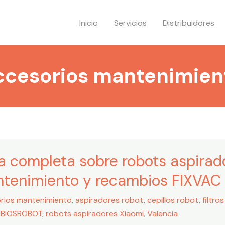
Inicio
Servicios
Distribuidores
ccesorios mantenimien
a completa sobre robots aspirado
ta
tenimiento y recambios FIXVAC
dores
rios mantenimiento
,
aspiradores robot
,
cepillos robot
,
filtro
BIOSROBOT
,
robots aspiradores Xiaomi
,
Valencia