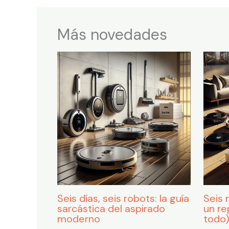
Más novedades
Seis días, seis robots: la guía
Seis 
sarcástica del aspirado
un re
moderno
todo