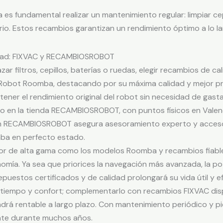
a es fundamental realizar un mantenimiento regular: limpiar ce
rio. Estos recambios garantizan un rendimiento óptimo a lo la
idad: FIXVAC y RECAMBIOSROBOT
 filtros, cepillos, baterías o ruedas, elegir recambios de cal
iRobot Roomba, destacando por su máxima calidad y mejor pr
ner el rendimiento original del robot sin necesidad de gasta
co en la tienda RECAMBIOSROBOT, con puntos físicos en Valenc
n RECAMBIOSROBOT asegura asesoramiento experto y acceso r
ba en perfecto estado.
or de alta gama como los modelos Roomba y recambios fiable
nomía. Ya sea que priorices la navegación más avanzada, la p
uestos certificados y de calidad prolongará su vida útil y ef
r tiempo y confort; complementarlo con recambios FIXVAC d
rá rentable a largo plazo. Con mantenimiento periódico y pie
ente durante muchos años.