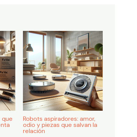
o que
Robots aspiradores: amor,
enta
odio y piezas que salvan la
relación