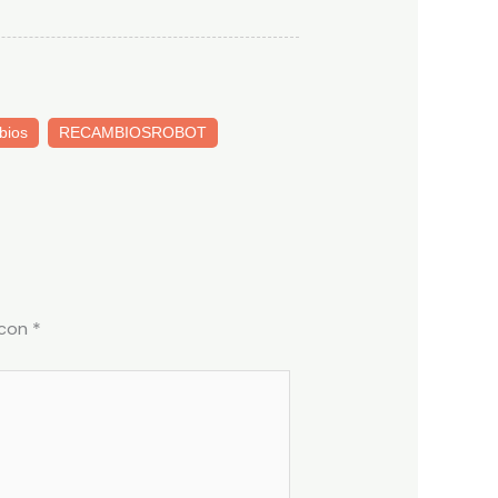
bios
RECAMBIOSROBOT
 con
*