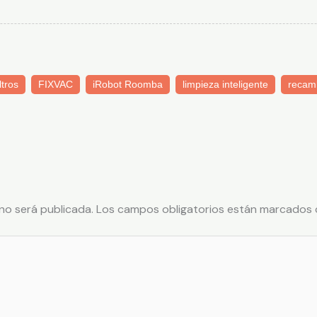
iltros
FIXVAC
iRobot Roomba
limpieza inteligente
recam
no será publicada.
Los campos obligatorios están marcados