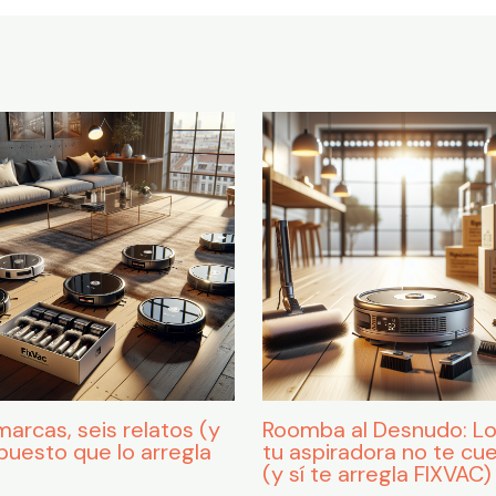
marcas, seis relatos (y
Roomba al Desnudo: L
puesto que lo arregla
tu aspiradora no te cu
)
(y sí te arregla FIXVAC)