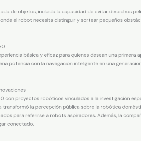
zada de objetos, incluida la capacidad de evitar desechos p
de el robot necesita distinguir y sortear pequeños obstáculo
80
eriencia básica y eficaz para quienes desean una primera ap
na potencia con la navegación inteligente en una generación
nnovaciones
con proyectos robóticos vinculados a la investigación espacia
ransformó la percepción pública sobre la robótica domésti
cados para referirse a robots aspiradores. Además, la compañ
ogar conectado.