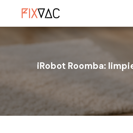
Ir
al
contenido
iRobot Roomba: limpie